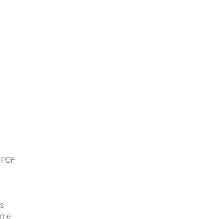
e PDF
es
omme