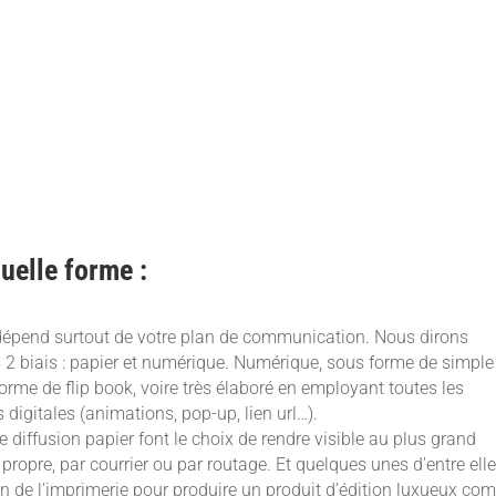
quelle forme :
ela dépend surtout de votre plan de communication. Nous dirons
les 2 biais : papier et numérique. Numérique, sous forme de simpl
rme de flip book, voire très élaboré en employant toutes les
 digitales (animations, pop-up, lien url…).
 diffusion papier font le choix de rendre visible au plus grand
opre, par courrier ou par routage. Et quelques unes d’entre ell
tion de l’imprimerie pour produire un produit d’édition luxueux c