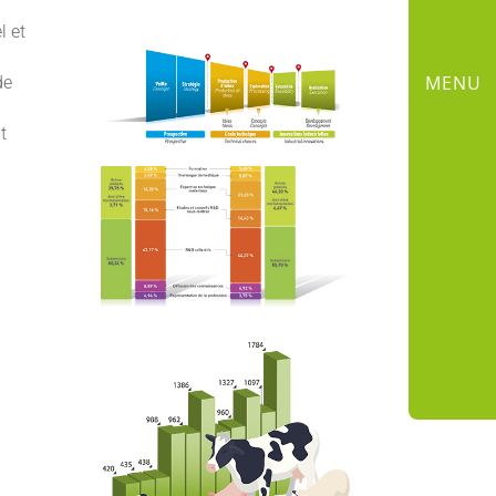
l et
MENU
de
t