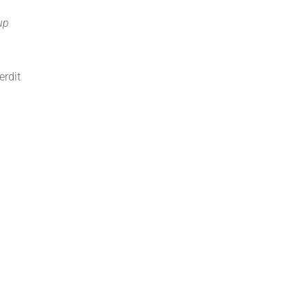
up
erdit